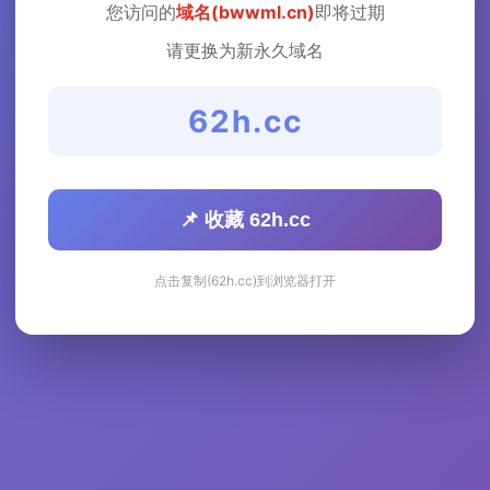
您访问的
域名(bwwml.cn)
即将过期
请更换为新永久域名
62h.cc
📌 收藏 62h.cc
点击复制(62h.cc)到浏览器打开